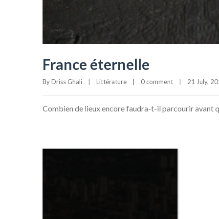
France éternelle
By 
Driss Ghali
|
Littérature
|
0 comment
|
21 July, 202
Combien de lieux encore faudra-t-il parcourir avant q