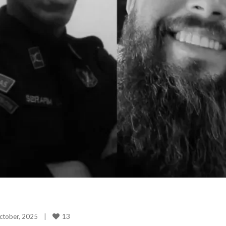
13
tober, 2025    
|