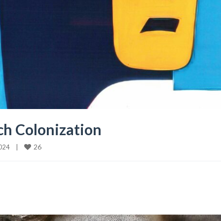
ch Colonization
26
24    
|