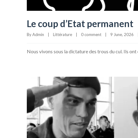
Le coup d’Etat permanent
By 
Admin
|
Littérature
|
0 comment
|
9 June, 2026    
Nous vivons sous la dictature des trous du cul. Ils on