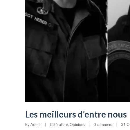
Les meilleurs d’entre nous
By 
Admin
|
Littérature
, 
Opinions
|
0 comment
|
31 Oc