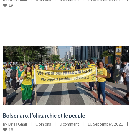
19
Bolsonaro, l’oligarchie et le peuple
By 
Driss Ghali
|
Opinions
|
0 comment
|
10 September, 2021    
|
18