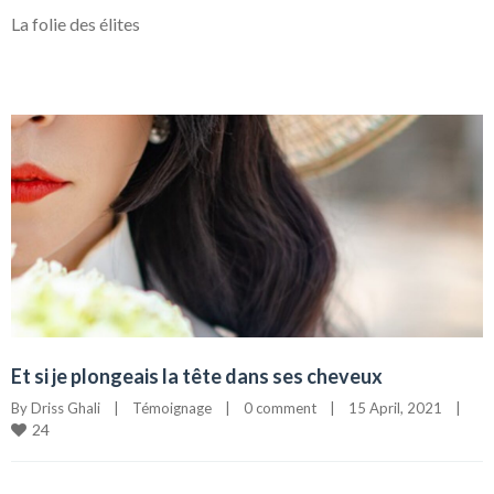
La folie des élites
Et si je plongeais la tête dans ses cheveux
By 
Driss Ghali
|
Témoignage
|
0 comment
|
15 April, 2021    
|
24