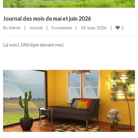
Journal des mois de mai et juin 2026
1
By 
Admin
|
Journal
|
0 comment
|
18 June, 2026    
|
Là voici, l’Afrique devant moi.