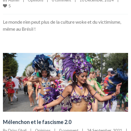
5
Le monde n’en peut plus de la culture woke et du victimisme,
même au Brésil !
Mélenchon et le fascisme 2.0
By 
Driss Ghali
|
Opinions
|
0 comment
|
24 September, 2021    
|