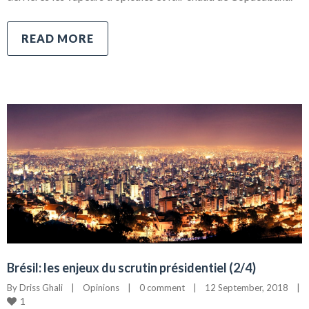
READ MORE
Brésil: les enjeux du scrutin présidentiel (2/4)
By 
Driss Ghali
|
Opinions
|
0 comment
|
12 September, 2018    
|
1