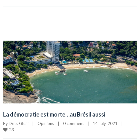
La démocratie est morte…au Brésil aussi
By 
Driss Ghali
|
Opinions
|
0 comment
|
14 July, 2021    
|
23