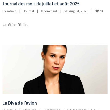
Journal des mois de juillet et août 2025
10
By 
Admin
|
Journal
|
0 comment
|
28 August, 2025    
|
Un été difficile.
La Diva de l’avion
By 
Admin
|
Opinions
|
0 comment
|
10 December, 2024    
|