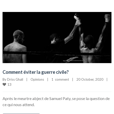
Comment éviter la guerre civile?
By 
Driss Ghali
|
Opinions
|
1  comment
|
20 October, 2020    
|
13
Après le meurtre abject de Samuel Paty, se pose la question de
ce qui nous attend.