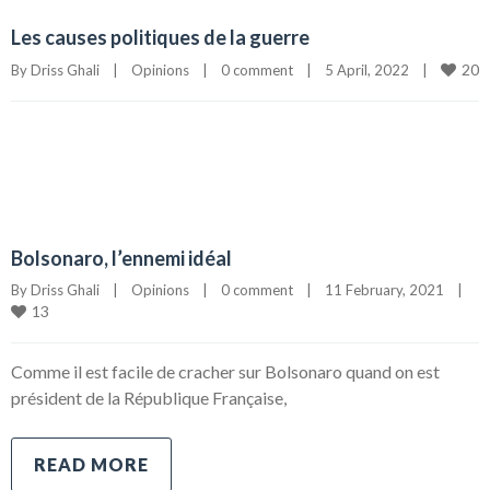
Les causes politiques de la guerre
20
By 
Driss Ghali
|
Opinions
|
0 comment
|
5 April, 2022    
|
Bolsonaro, l’ennemi idéal
By 
Driss Ghali
|
Opinions
|
0 comment
|
11 February, 2021    
|
13
Comme il est facile de cracher sur Bolsonaro quand on est
président de la République Française,
READ MORE