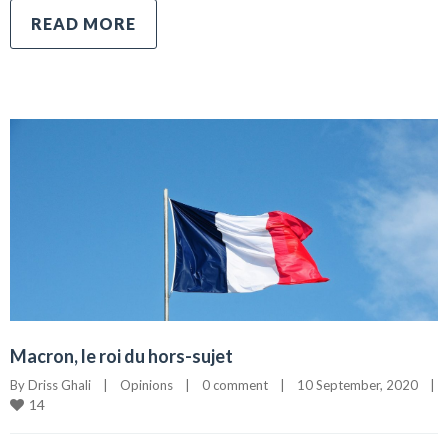
READ MORE
Macron, le roi du hors-sujet
By 
Driss Ghali
|
Opinions
|
0 comment
|
10 September, 2020    
|
14