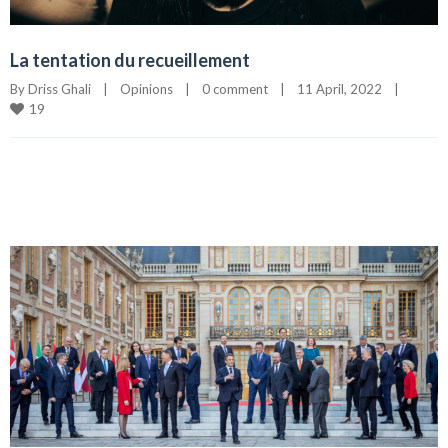
La tentation du recueillement
By 
Driss Ghali
|
Opinions
|
0 comment
|
11 April, 2022    
|
19