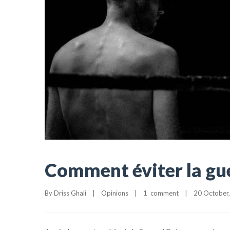
Comment éviter la gue
By 
Driss Ghali
|
Opinions
|
1  comment
|
20 October, 