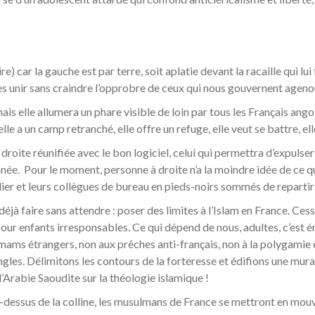
re) car la gauche est par terre, soit aplatie devant la racaille qui lui
t les unir sans craindre l’opprobre de ceux qui nous gouvernent agenou
ais elle allumera un phare visible de loin par tous les Français ango
 elle a un camp retranché, elle offre un refuge, elle veut se battre, ell
roite réunifiée avec le bon logiciel, celui qui permettra d’expulser
anée. Pour le moment, personne à droite n’a la moindre idée de ce qu
lier et leurs collègues de bureau en pieds-noirs sommés de repartir
déjà faire sans attendre : poser des limites à l’Islam en France. C
pour enfants irresponsables. Ce qui dépend de nous, adultes, c’est é
 imams étrangers, non aux prêches anti-français, non à la polygami
gles. Délimitons les contours de la forteresse et édifions une murai
l’Arabie Saoudite sur la théologie islamique !
-dessus de la colline, les musulmans de France se mettront en mouve