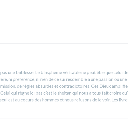
t pas une faiblesse. Le blasphème véritable ne peut être que celui d
re, ni préférence, ni rien de ce sui resdemble a une passion ou une c
mission, de règles absurdes et contradictoires. Ces Dieux amplifient 
i qui règne ici bas c’est le sheitan qui nous a tous fait croire qu’il
seul est au coeurs des hommes et nous refusons de le voir. Les livres