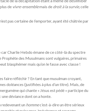
tacle de la décapitation étant à même de désinhiber
 plus de
vivre-ensemble
mais de
droit à la survie
, celle
 n’est pas certaine de l’emporter, ayant été châtrée par
e car Charlie Hebdo émane de ce côté-là du spectre
re le Prophète des Musulmans sont vulgaires, primaires
 peut blasphémer mais qu’on le fasse avec classe !
les faire réfléchir ? En tant que musulman croyant,
nes doléances (justifiées à plus d’un titre). Mais, de
’énergumène qui chante « Jésus est pédé » participe du
: une déviance dont on a honte.
en redevenant un
homme
c’est-à-dire un être sérieux
, anarchie et puissance, irrévérence et courage.