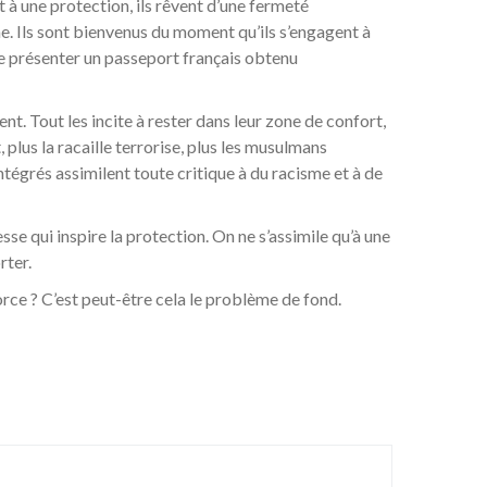
t à une protection, ils rêvent d’une fermeté
gine. Ils sont bienvenus du moment qu’ils s’engagent à
it de présenter un passeport français obtenu
t. Tout les incite à rester dans leur zone de confort,
, plus la racaille terrorise, plus les musulmans
tégrés assimilent toute critique à du racisme et à de
resse qui inspire la protection. On ne s’assimile qu’à une
rter.
orce ? C’est peut-être cela le problème de fond.