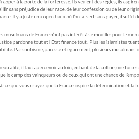
apper à la porte de la forteresse. Ils veulent des règles, ils aspiren
ueillir sans préjudice de leur race, de leur confession ou de leur ori
acte. Il y a juste un « open bar » où l’on se sert sans payer, il suff
Les musulmans de France n’ont pas intérêt à se mouiller pour le momen
 Justice pardonne tout et l’Etat finance tout. Plus les islamistes tuent
abilité. Par snobisme, paresse et égarement, plusieurs musulmans in
eutralité, il faut apercevoir au loin, en haut de la colline, une forte
t que le camp des vainqueurs ou de ceux qui ont une chance de l’empo
st-ce que vous croyez que la France inspire la détermination et la f