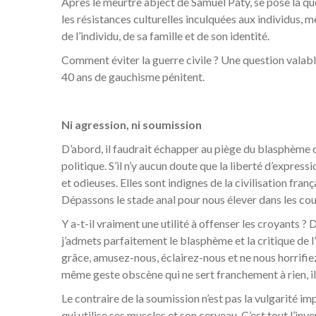
Après le meurtre abject de Samuel Paty, se pose la qu
les résistances culturelles inculquées aux individus, m
de l’individu, de sa famille et de son identité.
Comment éviter la guerre civile ? Une question valable c
40 ans de gauchisme pénitent.
Ni agression, ni soumission
D’abord, il faudrait échapper au piège du blasphème
politique. S’il n’y aucun doute que la liberté d’expre
et odieuses. Elles sont indignes de la civilisation fra
Dépassons le stade anal pour nous élever dans les couc
Y a-t-il vraiment une utilité à offenser les croyants ?
j’admets parfaitement le blasphème et la critique de l’Is
grâce, amusez-nous, éclairez-nous et ne nous horrifiez
même geste obscène qui ne sert franchement à rien, il
Le contraire de la soumission n’est pas la vulgarité i
qui utilise ses muscles et son cerveau. C’est tout l’in