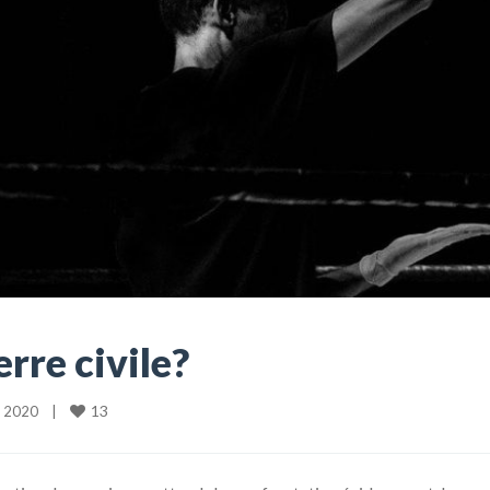
rre civile?
13
2020    
|