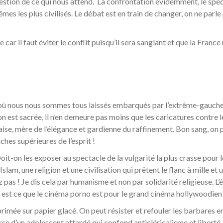
estion de ce qui nous attend.
La confrontation évidemment, le spec
êmes les plus civilisés. Le débat est en train de changer, on ne parle
ar il faut éviter le conflit puisqu’il sera sanglant et que la France
 où nous nous sommes tous laissés embarqués par l’extrême-gauch
ssion est sacrée, il n’en demeure pas moins que les caricatures cont
nçaise, mère de l’élégance et gardienne du raffinement. Bon sang, on
hes supérieures de l’esprit !
 Doit-on les exposer au spectacle de la vulgarité la plus crasse pour 
lam, une religion et une civilisation qui prêtent le flanc à mille et u
 pas ! Je dis cela par humanisme et non par solidarité religieuse. L
 est ce que le cinéma porno est pour le grand cinéma hollywoodien 
mprimée sur papier glacé. On peut résister et refouler les barbares 
verse d’un adolescent attardé qui confond anticléricalisme et liberté