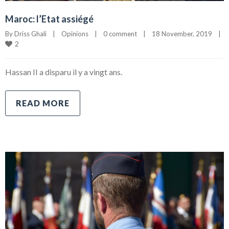
Maroc: l’Etat assiégé
By 
Driss Ghali
|
Opinions
|
0 comment
|
18 November, 2019    
|
2
Hassan II a disparu il y a vingt ans.
READ MORE