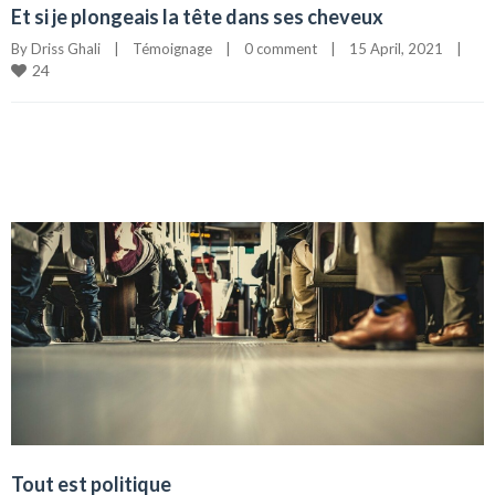
Et si je plongeais la tête dans ses cheveux
By 
Driss Ghali
|
Témoignage
|
0 comment
|
15 April, 2021    
|
24
Tout est politique