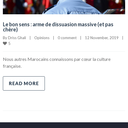
Le bon sens : arme de dissuasion massive (et pas
chère)
By 
Driss Ghali
|
Opinions
|
0 comment
|
12 November, 2019    
|
5
Nous autres Marocains connaissons par cœur la culture
française.
READ MORE