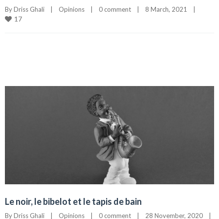
By 
Driss Ghali
|
Opinions
|
0 comment
|
8 March, 2021    
|
17
Le noir, le bibelot et le tapis de bain
By 
Driss Ghali
|
Opinions
|
0 comment
|
28 November, 2020    
|