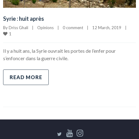
Syrie : huit après
By 
Driss Ghali
|
Opinions
|
0 comment
|
12 March, 2019    
|
1
Il y a huit ans, la Syrie ouvrait les portes de l’enfer pour
s’enfoncer dans la guerre civile.
READ MORE