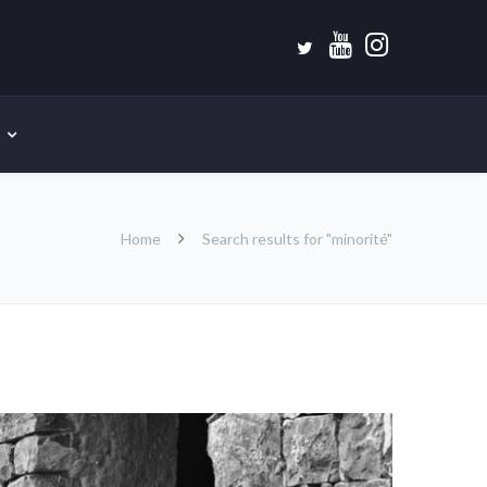
Home
Search results for "minorité"