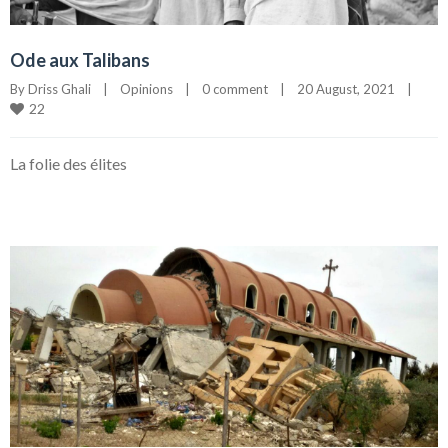
Ode aux Talibans
By 
Driss Ghali
|
Opinions
|
0 comment
|
20 August, 2021    
|
22
La folie des élites