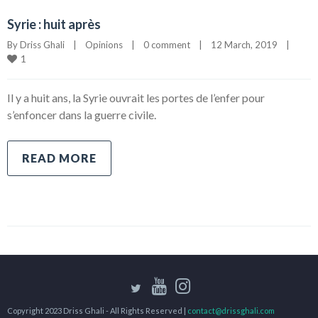
Syrie : huit après
By 
Driss Ghali
|
Opinions
|
0 comment
|
12 March, 2019    
|
1
Il y a huit ans, la Syrie ouvrait les portes de l’enfer pour
s’enfoncer dans la guerre civile.
READ MORE
Copyright 2023 Driss Ghali - All Rights Reserved |
contact@drissghali.com