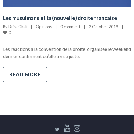
Les musulmans et la (nouvelle) droite française
By 
Driss Ghali
|
Opinions
|
0 comment
|
2 October, 2019    
|
3
Les réactions à la convention de la droite, organisée le weekend
dernier, confirment qu’elle a visé juste.
READ MORE