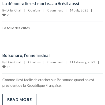
La démocratie est morte…au Brésil aussi
By 
Driss Ghali
|
Opinions
|
0 comment
|
14 July, 2021    
|
23
La folie des élites
Bolsonaro, l’ennemi idéal
By 
Driss Ghali
|
Opinions
|
0 comment
|
11 February, 2021    
|
13
Comme il est facile de cracher sur Bolsonaro quand on est
président de la République Française,
READ MORE