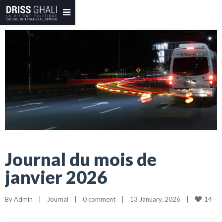
Journal du mois de
janvier 2026
14
By 
Admin
|
Journal
|
0 comment
|
13 January, 2026    
|