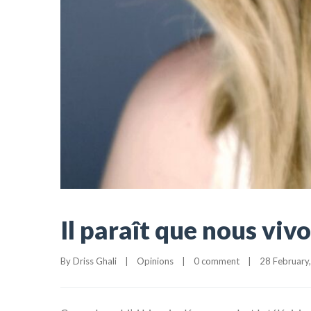
Il paraît que nous vi
By 
Driss Ghali
|
Opinions
|
0 comment
|
28 February,