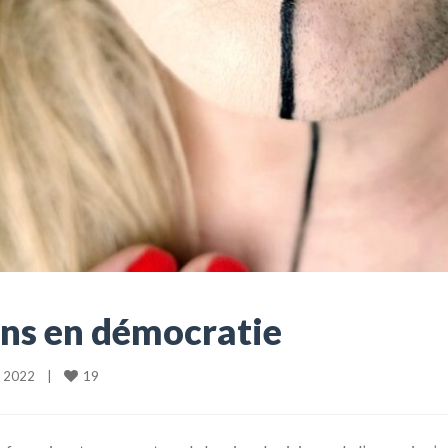
vons en démocratie
19
 2022    
|