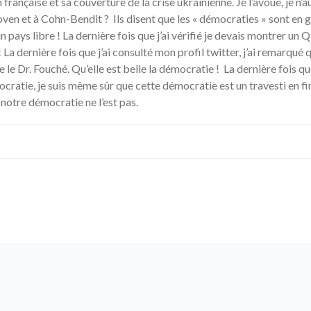
 française et sa couverture de la crise ukrainienne. Je l’avoue, je n’
en et à Cohn-Bendit ? Ils disent que les « démocraties » sont en gu
pays libre ! La dernière fois que j’ai vérifié je devais montrer un Q
La dernière fois que j’ai consulté mon profil twitter, j’ai remarqué 
 Dr. Fouché. Qu’elle est belle la démocratie ! La dernière fois que
cratie, je suis même sûr que cette démocratie est un travesti en fin
, notre démocratie ne l’est pas.