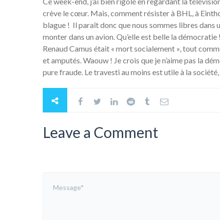
Ce week-end, j’ai bien rigolé en regardant la télévision
crève le cœur. Mais, comment résister à BHL, à Einthov
blague ! Il paraît donc que nous sommes libres dans un 
monter dans un avion. Qu’elle est belle la démocratie ! 
Renaud Camus était « mort socialement », tout comme le
et amputés. Waouw ! Je crois que je n’aime pas la démo
pure fraude. Le travesti au moins est utile à la société
Leave a Comment