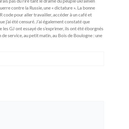
aurais pas dû rire tant le drame du peuple ukrainien
erre contre la Russie, une « dictature ». La bonne
R code pour aller travailler, accéder à un café et
que j’ai été censuré. J’ai également constaté que
 les GJ ont essayé de s’exprimer, ils ont été éborgnés
 de service, au petit matin, au Bois de Boulogne : une