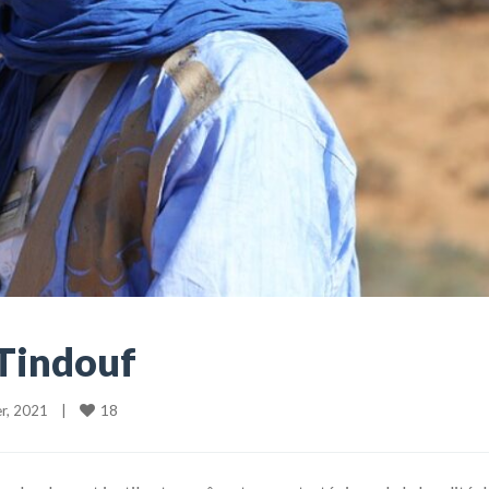
 Tindouf
18
, 2021    
|