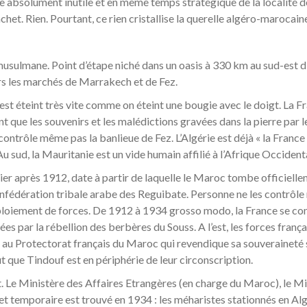
e absolument inutile et en même temps stratégique de la localité de T
t. Rien. Pourtant, ce rien cristallise la querelle algéro-marocain
 musulmane. Point d’étape niché dans un oasis à 330 km au sud-est d’
rs les marchés de Marrakech et de Fez.
est éteint très vite comme on éteint une bougie avec le doigt. La Fra
nt que les souvenirs et les malédictions gravées dans la pierre par
 contrôle même pas la banlieue de Fez. L’Algérie est déjà « la France 
. Au sud, la Mauritanie est un vide humain affilié à l’Afrique Occiden
ier après 1912, date à partir de laquelle le Maroc tombe officiellem
nfédération tribale arabe des Reguibate. Personne ne les contrôle ni 
éploiement de forces. De 1912 à 1934 grosso modo, la France se cont
ées par la rébellion des berbères du Souss. A l’est, les forces franç
d au Protectorat français du Maroc qui revendique sa souveraineté su
t que Tindouf est en périphérie de leur circonscription.
e Ministère des Affaires Etrangères (en charge du Maroc), le Minist
et temporaire est trouvé en 1934 : les méharistes stationnés en Alg