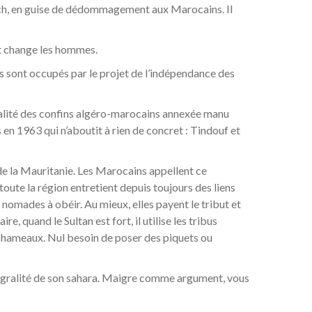
kech, en guise de dédommagement aux Marocains. Il
et change les hommes.
ts sont occupés par le projet de l’indépendance des
calité des confins algéro-marocains annexée manu
s en 1963 qui n’aboutit à rien de concret : Tindouf et
de la Mauritanie. Les Marocains appellent ce
 toute la région entretient depuis toujours des liens
nomades à obéir. Au mieux, elles payent le tribut et
e, quand le Sultan est fort, il utilise les tribus
 chameaux. Nul besoin de poser des piquets ou
intégralité de son sahara. Maigre comme argument, vous