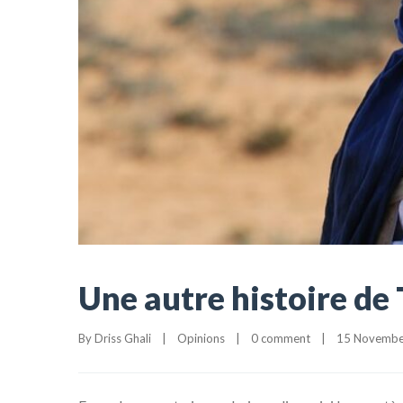
Une autre histoire de
By 
Driss Ghali
|
Opinions
|
0 comment
|
15 November