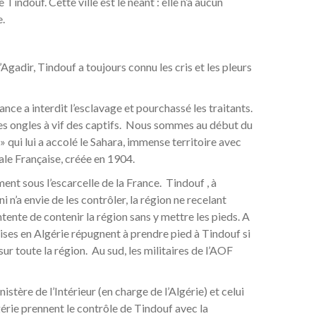
indouf. Cette ville est le néant : elle n’a aucun
e.
Agadir, Tindouf a toujours connu les cris et les pleurs
nce a interdit l’esclavage et pourchassé les traitants.
 les ongles à vif des captifs. Nous sommes au début du
» qui lui a accolé le Sahara, immense territoire avec
tale Française, créée en 1904.
ent sous l’escarcelle de la France. Tindouf , à
n’a envie de les contrôler, la région ne recelant
ente de contenir la région sans y mettre les pieds. A
aises en Algérie répugnent à prendre pied à Tindouf si
r toute la région. Au sud, les militaires de l’AOF
ère de l’Intérieur (en charge de l’Algérie) et celui
érie prennent le contrôle de Tindouf avec la