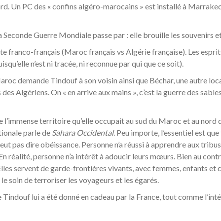
tard. Un PC des « confins algéro-marocains » est installé à Marra
La Seconde Guerre Mondiale passe par : elle brouille les souvenirs 
te franco-français (Maroc français vs Algérie française). Les espri
isqu’elle n’est ni tracée, ni reconnue par qui que ce soit).
aroc demande Tindouf à son voisin ainsi que Béchar, une autre lo
s des Algériens. On « en arrive aux mains », c’est la guerre des sable
 l’immense territoire qu’elle occupait au sud du Maroc et au nord 
tionale parle de
Sahara Occidental
. Peu importe, l’essentiel est que
ut pas dire obéissance. Personne n’a réussi à apprendre aux tribus 
n réalité, personne n’a intérêt à adoucir leurs mœurs. Bien au contrair
Elles servent de garde-frontières vivants, avec femmes, enfants et
 le soin de terroriser les voyageurs et les égarés.
 que Tindouf lui a été donné en cadeau par la France, tout comme l’