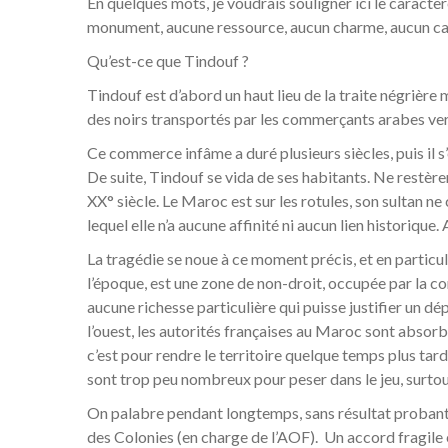
En quelques mots, je voudrais souligner ici le caractèr
monument, aucune ressource, aucun charme, aucun cache
Qu’est-ce que Tindouf ?
Tindouf est d’abord un haut lieu de la traite négrière
des noirs transportés par les commerçants arabes ve
Ce commerce infâme a duré plusieurs siècles, puis il s’
De suite, Tindouf se vida de ses habitants. Ne restère
XX° siècle. Le Maroc est sur les rotules, son sultan ne
lequel elle n’a aucune affinité ni aucun lien historique
La tragédie se noue à ce moment précis, et en particul
l’époque, est une zone de non-droit, occupée par la co
aucune richesse particulière qui puisse justifier un d
l’ouest, les autorités françaises au Maroc sont absorb
c’est pour rendre le territoire quelque temps plus tar
sont trop peu nombreux pour peser dans le jeu, surtou
On palabre pendant longtemps, sans résultat probant. L
des Colonies (en charge de l’AOF). Un accord fragile 