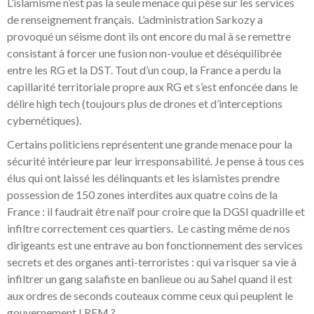
L’islamisme n’est pas la seule menace qui pèse sur les services
de renseignement français. L’administration Sarkozy a
provoqué un séisme dont ils ont encore du mal à se remettre
consistant à forcer une fusion non-voulue et déséquilibrée
entre les RG et la DST. Tout d’un coup, la France a perdu la
capillarité territoriale propre aux RG et s’est enfoncée dans le
délire high tech (toujours plus de drones et d’interceptions
cybernétiques).
Certains politiciens représentent une grande menace pour la
sécurité intérieure par leur irresponsabilité. Je pense à tous ces
élus qui ont laissé les délinquants et les islamistes prendre
possession de 150 zones interdites aux quatre coins de la
France : il faudrait être naïf pour croire que la DGSI quadrille et
infiltre correctement ces quartiers. Le casting même de nos
dirigeants est une entrave au bon fonctionnement des services
secrets et des organes anti-terroristes : qui va risquer sa vie à
infiltrer un gang salafiste en banlieue ou au Sahel quand il est
aux ordres de seconds couteaux comme ceux qui peuplent le
gouvernement LREM ?