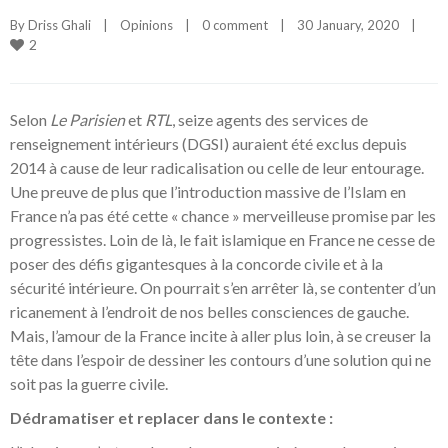
By 
Driss Ghali
|
Opinions
|
0 comment
|
30 January, 2020    
|
2
Selon
Le Parisien
et
RTL
, seize agents des services de
renseignement intérieurs (DGSI) auraient été exclus
depuis
2014 à cause de leur radicalisation ou celle de leur entourage.
Une preuve de plus que l’introduction massive de l’Islam en
France n’a pas été cette « chance » merveilleuse promise par les
progressistes. Loin de là, le fait islamique en France ne cesse de
poser des défis gigantesques à la concorde civile et à la
sécurité intérieure. On pourrait s’en arrêter là, se contenter d’un
ricanement à l’endroit de nos belles consciences de gauche.
Mais, l’amour de la France incite à aller plus loin, à se creuser la
tête dans l’espoir de dessiner les contours d’une solution qui ne
soit pas la guerre civile.
Dédramatiser et replacer dans le contexte :