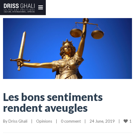
Les bons sentiments
rendent aveugles
1
By 
Driss Ghali
|
Opinions
|
0 comment
|
24 June, 2019    
|