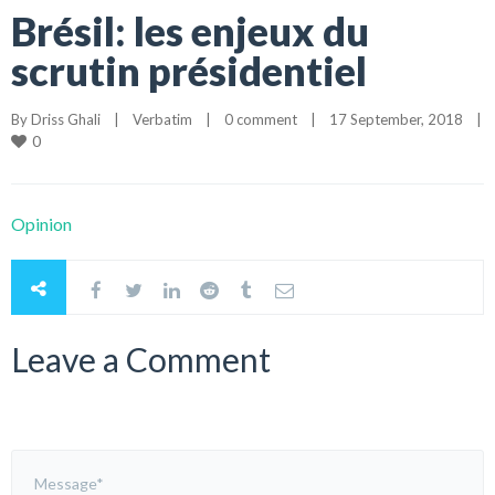
Brésil: les enjeux du
scrutin présidentiel
By 
Driss Ghali
|
Verbatim
|
0 comment
|
17 September, 2018    
|
0
Opinion
Leave a Comment