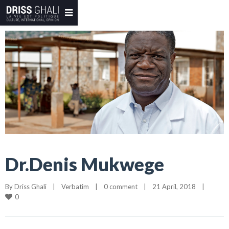
Dr.Denis Mukwege
By 
Driss Ghali
|
Verbatim
|
0 comment
|
21 April, 2018    
|
0