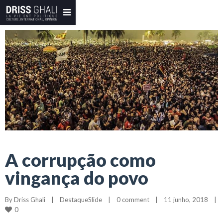
A corrupção como
vingança do povo
By 
Driss Ghali
|
DestaqueSlide
|
0 comment
|
11 junho, 2018    
|
0