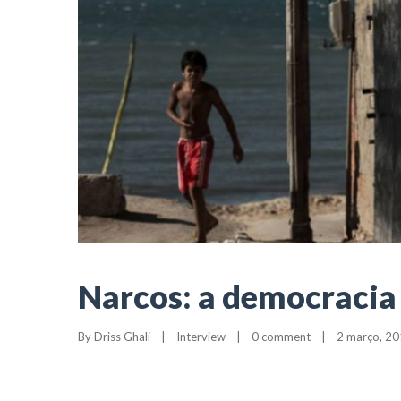
Narcos: a democracia
By 
Driss Ghali
|
Interview
|
0 comment
|
2 março, 201