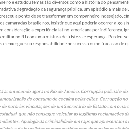
Janeiro e estudou temas tão diversos como a história do pensament
gradativa degradação da segurança pública, um episódio a mais de
 cresceu a ponto de se transformar em companheiro indesejado, cín
aos camaradas brasileiros, insistir que aqui poderia ocorrer algo s
m consideração a experiência latino-americana por indiferença, i
 militar no RJ com uma mistura de tristeza e esperança. Perdeu-
s e enxergue sua responsabilidade no sucesso ou no fracasso de qua
 acontecendo agora no Rio de Janeiro. Corrupção policial e do 
lamourização do consumo de cocaína pelas elites. Corrupção no
ce de notórias vinculações de um Secretário de Estado com o narc
estadual, que não consegue veicular as legítimas reclamações da
e meliantes. Apologia da criminalidade em raps que apresentam 
oliciais e de jornalistas comprometidos com denunciar as ativid