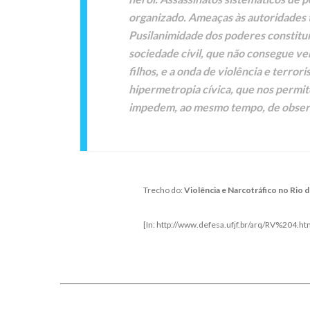
organizado. Ameaças às autoridades
Pusilanimidade dos poderes constituí
sociedade civil, que não consegue ve
filhos, e a onda de violência e terr
hipermetropia cívica, que nos permit
impedem, ao mesmo tempo, de observ
Trecho do:
Violência e Narcotráfico no Rio 
[In: http://www.defesa.ufjf.br/arq/RV%204.ht