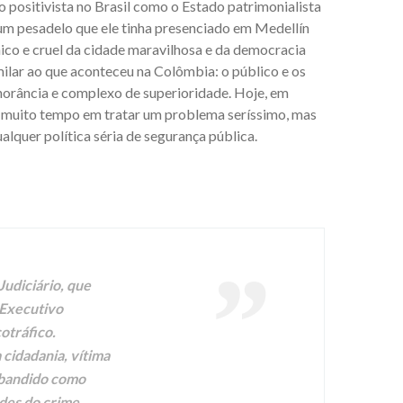
o positivista no Brasil como o Estado patrimonialista
 um pesadelo que ele tinha presenciado em Medellín
ico e cruel da cidade maravilhosa e da democracia
imilar ao que aconteceu na Colômbia: o público e os
gnorância e complexo de superioridade. Hoje, em
se muito tempo em tratar um problema seríssimo, mas
lquer política séria de segurança pública.
Judiciário, que
 Executivo
otráfico.
 cidadania, vítima
o bandido como
ades do crime