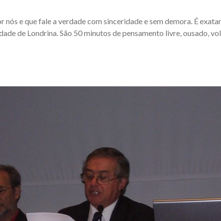
r nós e que fale a verdade com sinceridade e sem demora.
É exata
dade de Londrina. São 50 minutos de pensamento livre, ousado, vol