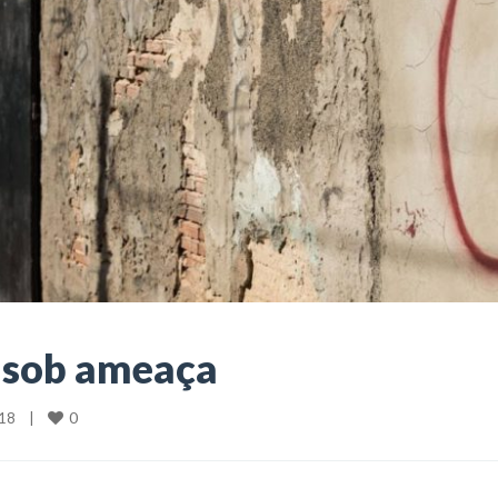
 sob ameaça
0
8    
|