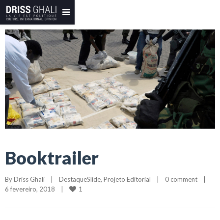
Booktrailer
By 
Driss Ghali
|
DestaqueSlide
, 
Projeto Editorial
|
0 comment
|
1
6 fevereiro, 2018    
|