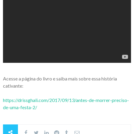
Acesse a página do livro e saiba mais sobre essa história
cativante:
https://drissghali.com/2017/09/13/antes-de-morrer-preciso-
de-uma-festa-2/